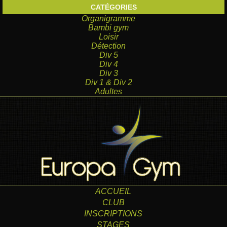
CATÉGORIES
Organigramme
Bambi gym
Loisir
Détection
Div 5
Div 4
Div 3
Div 1 & Div 2
Adultes
ACCUEIL
CLUB
INSCRIPTIONS
STAGES